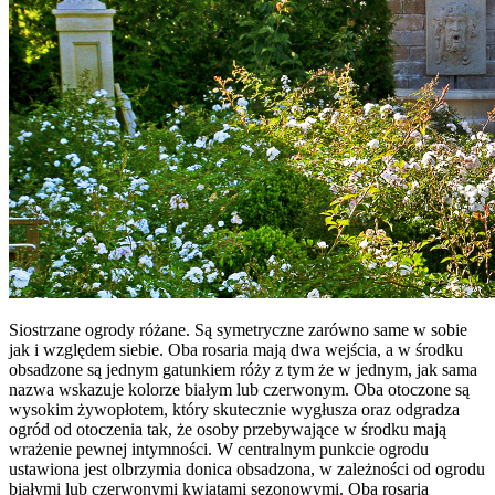
Siostrzane ogrody różane. Są symetryczne zarówno same w sobie
jak i względem siebie. Oba rosaria mają dwa wejścia, a w środku
obsadzone są jednym gatunkiem róży z tym że w jednym, jak sama
nazwa wskazuje kolorze białym lub czerwonym. Oba otoczone są
wysokim żywopłotem, który skutecznie wygłusza oraz odgradza
ogród od otoczenia tak, że osoby przebywające w środku mają
wrażenie pewnej intymności. W centralnym punkcie ogrodu
ustawiona jest olbrzymia donica obsadzona, w zależności od ogrodu
białymi lub czerwonymi kwiatami sezonowymi. Oba rosaria