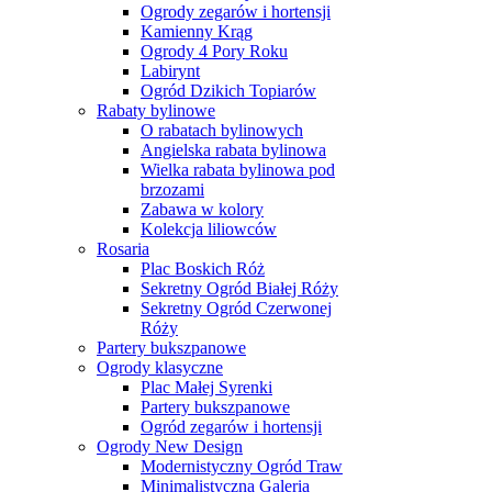
Ogrody zegarów i hortensji
Kamienny Krąg
Ogrody 4 Pory Roku
Labirynt
Ogród Dzikich Topiarów
Rabaty bylinowe
O rabatach bylinowych
Angielska rabata bylinowa
Wielka rabata bylinowa pod
brzozami
Zabawa w kolory
Kolekcja liliowców
Rosaria
Plac Boskich Róż
Sekretny Ogród Białej Róży
Sekretny Ogród Czerwonej
Róży
Partery bukszpanowe
Ogrody klasyczne
Plac Małej Syrenki
Partery bukszpanowe
Ogród zegarów i hortensji
Ogrody New Design
Modernistyczny Ogród Traw
Minimalistyczna Galeria