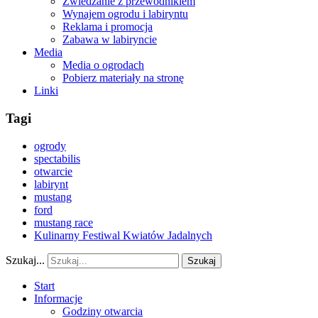
Zwiedzanie z przewodnikiem
Wynajem ogrodu i labiryntu
Reklama i promocja
Zabawa w labiryncie
Media
Media o ogrodach
Pobierz materiały na stronę
Linki
Tagi
ogrody
spectabilis
otwarcie
labirynt
mustang
ford
mustang race
Kulinarny Festiwal Kwiatów Jadalnych
Szukaj...
Szukaj
Start
Informacje
Godziny otwarcia