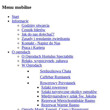
Menu
mobilne
Start
Informacje
Godziny otwarcia
Cennik biletów
Jak do nas dojechać?
Zasady i regulamin zwiedzania
Kontakt - Napisz do Nas
Praca i Kariera
O ogrodach
O Ogrodach Hortulus Spectabilis
Relaks, wypoczynek, zabawa
W Ogrodach
Serduszkowa Chata
Caffebar Rumianek
Rowerowy Przystanek
Szlaki rowerowe
Szlaki turystyczne okolicy ogrodów
Międzynarodowy szlak Św. Jakuba
Rezerwat Wierzchomińskie Bagno
Rezerwat Warnie Bagno
Ogrody Magii, Energii, Czasu i Przestrzeni