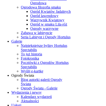
Ogrodowa
Ogrodowa filozofia smaku
Ogród Kwiatów Jadalnych
Ogród lawendowy
Warzywnik Kwiatowy
Ogród w smaku Lila-róż
Ogrody warzywne
Zabawa w labiryncie
Seria Labirynt i Ogrody Hortulus
Galerie
Najpiękniejsze byliny Hortulus
Spectabilis
To już historia
Fotokronika
Pocztówki z Ogrodów Hortulus
Spectabilis
Wyślij e-kartkę
Ogrody Świata
Blog autorki galerii Ogrody
Świata
Ogrody Świata - Galerie
Wydarzenia i newsy
Kalendarz wydarzeń
Aktualności
Usługi