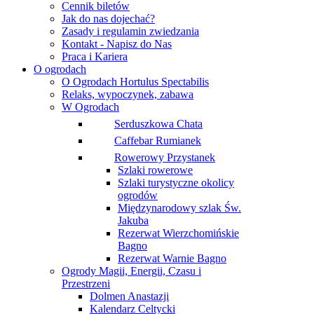
Cennik biletów
Jak do nas dojechać?
Zasady i regulamin zwiedzania
Kontakt - Napisz do Nas
Praca i Kariera
O ogrodach
O Ogrodach Hortulus Spectabilis
Relaks, wypoczynek, zabawa
W Ogrodach
Serduszkowa Chata
Caffebar Rumianek
Rowerowy Przystanek
Szlaki rowerowe
Szlaki turystyczne okolicy
ogrodów
Międzynarodowy szlak Św.
Jakuba
Rezerwat Wierzchomińskie
Bagno
Rezerwat Warnie Bagno
Ogrody Magii, Energii, Czasu i
Przestrzeni
Dolmen Anastazji
Kalendarz Celtycki