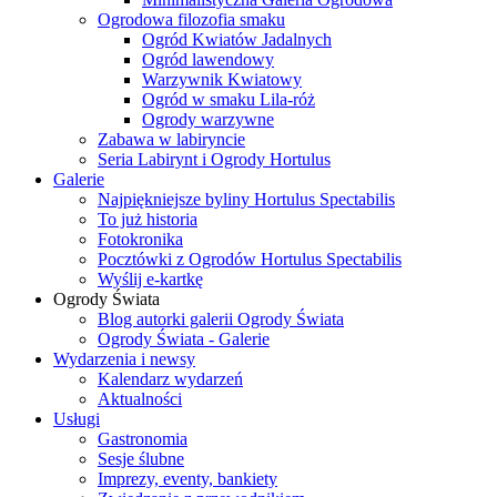
Ogrodowa filozofia smaku
Ogród Kwiatów Jadalnych
Ogród lawendowy
Warzywnik Kwiatowy
Ogród w smaku Lila-róż
Ogrody warzywne
Zabawa w labiryncie
Seria Labirynt i Ogrody Hortulus
Galerie
Najpiękniejsze byliny Hortulus Spectabilis
To już historia
Fotokronika
Pocztówki z Ogrodów Hortulus Spectabilis
Wyślij e-kartkę
Ogrody Świata
Blog autorki galerii Ogrody Świata
Ogrody Świata - Galerie
Wydarzenia i newsy
Kalendarz wydarzeń
Aktualności
Usługi
Gastronomia
Sesje ślubne
Imprezy, eventy, bankiety