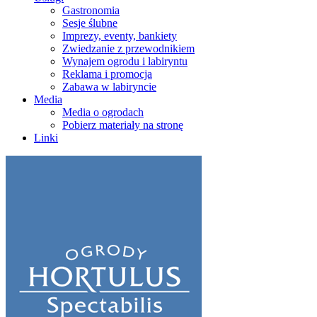
Gastronomia
Sesje ślubne
Imprezy, eventy, bankiety
Zwiedzanie z przewodnikiem
Wynajem ogrodu i labiryntu
Reklama i promocja
Zabawa w labiryncie
Media
Media o ogrodach
Pobierz materiały na stronę
Linki