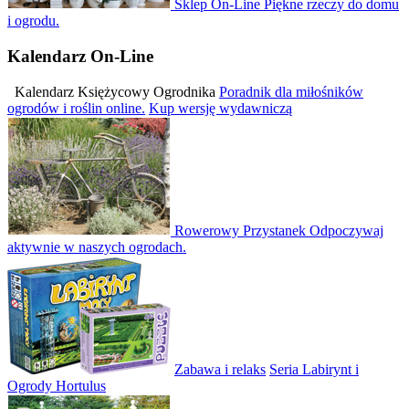
Sklep On-Line
Piękne rzeczy do domu
i ogrodu.
Kalendarz
On-Line
Kalendarz Księżycowy Ogrodnika
Poradnik dla miłośników
ogrodów i roślin online.
Kup wersję wydawniczą
Rowerowy Przystanek
Odpoczywaj
aktywnie w naszych ogrodach.
Zabawa i relaks
Seria Labirynt i
Ogrody Hortulus