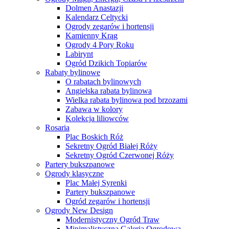
Dolmen Anastazji
Kalendarz Celtycki
Ogrody zegarów i hortensji
Kamienny Krąg
Ogrody 4 Pory Roku
Labirynt
Ogród Dzikich Topiarów
Rabaty bylinowe
O rabatach bylinowych
Angielska rabata bylinowa
Wielka rabata bylinowa pod brzozami
Zabawa w kolory
Kolekcja liliowców
Rosaria
Plac Boskich Róż
Sekretny Ogród Białej Róży
Sekretny Ogród Czerwonej Róży
Partery bukszpanowe
Ogrody klasyczne
Plac Małej Syrenki
Partery bukszpanowe
Ogród zegarów i hortensji
Ogrody New Design
Modernistyczny Ogród Traw
Minimalistyczna Galeria Ogrodowa