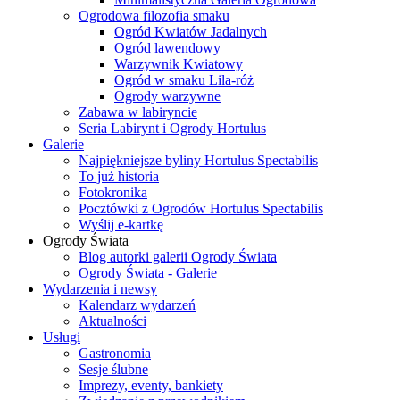
Ogrodowa filozofia smaku
Ogród Kwiatów Jadalnych
Ogród lawendowy
Warzywnik Kwiatowy
Ogród w smaku Lila-róż
Ogrody warzywne
Zabawa w labiryncie
Seria Labirynt i Ogrody Hortulus
Galerie
Najpiękniejsze byliny Hortulus Spectabilis
To już historia
Fotokronika
Pocztówki z Ogrodów Hortulus Spectabilis
Wyślij e-kartkę
Ogrody Świata
Blog autorki galerii Ogrody Świata
Ogrody Świata - Galerie
Wydarzenia i newsy
Kalendarz wydarzeń
Aktualności
Usługi
Gastronomia
Sesje ślubne
Imprezy, eventy, bankiety