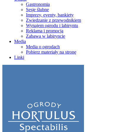
Gastronomia
Sesje ślubne
Imprezy, eventy, bankiety
Zwiedzanie z przewodnikiem
Wynajem ogrodu i labiryntu
Reklama i promocja
Zabawa w labiryncie
Media
Media o ogrodach
Pobierz materiały na stronę
Linki