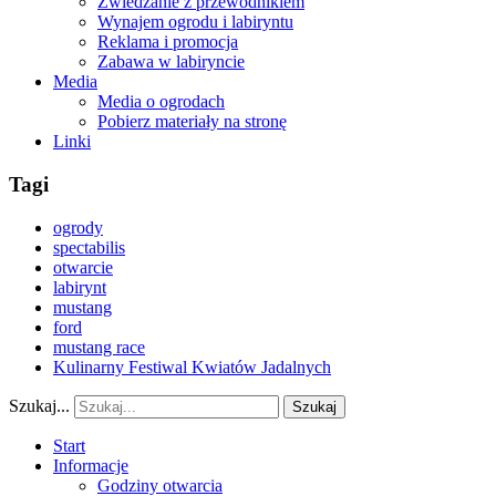
Zwiedzanie z przewodnikiem
Wynajem ogrodu i labiryntu
Reklama i promocja
Zabawa w labiryncie
Media
Media o ogrodach
Pobierz materiały na stronę
Linki
Tagi
ogrody
spectabilis
otwarcie
labirynt
mustang
ford
mustang race
Kulinarny Festiwal Kwiatów Jadalnych
Szukaj...
Szukaj
Start
Informacje
Godziny otwarcia