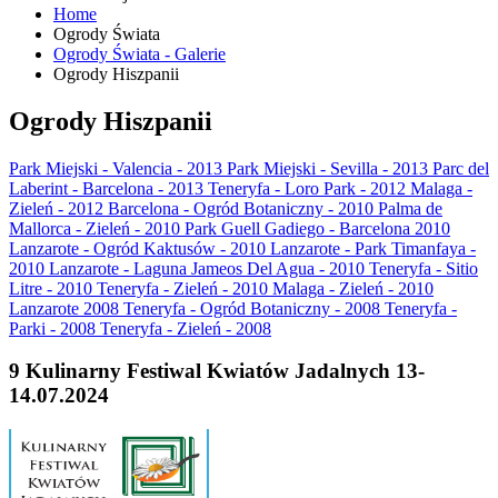
Home
Ogrody Świata
Ogrody Świata - Galerie
Ogrody Hiszpanii
Ogrody Hiszpanii
Park Miejski - Valencia - 2013
Park Miejski - Sevilla - 2013
Parc del
Laberint - Barcelona - 2013
Teneryfa - Loro Park - 2012
Malaga -
Zieleń - 2012
Barcelona - Ogród Botaniczny - 2010
Palma de
Mallorca - Zieleń - 2010
Park Guell Gadiego - Barcelona 2010
Lanzarote - Ogród Kaktusów - 2010
Lanzarote - Park Timanfaya -
2010
Lanzarote - Laguna Jameos Del Agua - 2010
Teneryfa - Sitio
Litre - 2010
Teneryfa - Zieleń - 2010
Malaga - Zieleń - 2010
Lanzarote 2008
Teneryfa - Ogród Botaniczny - 2008
Teneryfa -
Parki - 2008
Teneryfa - Zieleń - 2008
9
Kulinarny Festiwal Kwiatów Jadalnych 13-
14.07.2024