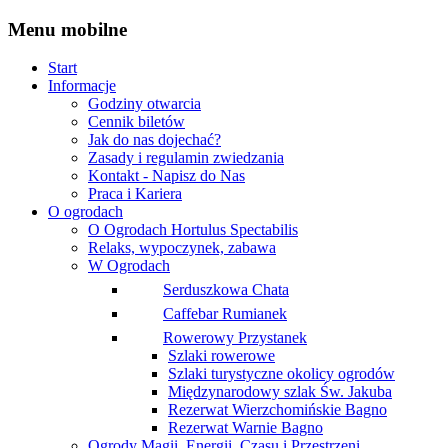
Menu
mobilne
Start
Informacje
Godziny otwarcia
Cennik biletów
Jak do nas dojechać?
Zasady i regulamin zwiedzania
Kontakt - Napisz do Nas
Praca i Kariera
O ogrodach
O Ogrodach Hortulus Spectabilis
Relaks, wypoczynek, zabawa
W Ogrodach
Serduszkowa Chata
Caffebar Rumianek
Rowerowy Przystanek
Szlaki rowerowe
Szlaki turystyczne okolicy ogrodów
Międzynarodowy szlak Św. Jakuba
Rezerwat Wierzchomińskie Bagno
Rezerwat Warnie Bagno
Ogrody Magii, Energii, Czasu i Przestrzeni