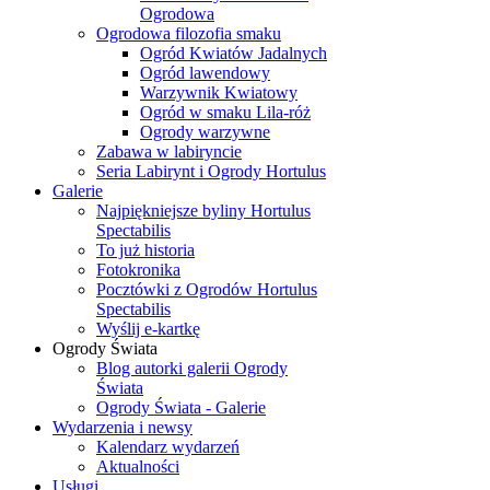
Ogrodowa
Ogrodowa filozofia smaku
Ogród Kwiatów Jadalnych
Ogród lawendowy
Warzywnik Kwiatowy
Ogród w smaku Lila-róż
Ogrody warzywne
Zabawa w labiryncie
Seria Labirynt i Ogrody Hortulus
Galerie
Najpiękniejsze byliny Hortulus
Spectabilis
To już historia
Fotokronika
Pocztówki z Ogrodów Hortulus
Spectabilis
Wyślij e-kartkę
Ogrody Świata
Blog autorki galerii Ogrody
Świata
Ogrody Świata - Galerie
Wydarzenia i newsy
Kalendarz wydarzeń
Aktualności
Usługi