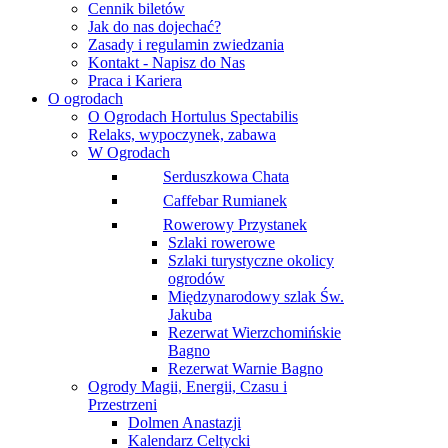
Cennik biletów
Jak do nas dojechać?
Zasady i regulamin zwiedzania
Kontakt - Napisz do Nas
Praca i Kariera
O ogrodach
O Ogrodach Hortulus Spectabilis
Relaks, wypoczynek, zabawa
W Ogrodach
Serduszkowa Chata
Caffebar Rumianek
Rowerowy Przystanek
Szlaki rowerowe
Szlaki turystyczne okolicy
ogrodów
Międzynarodowy szlak Św.
Jakuba
Rezerwat Wierzchomińskie
Bagno
Rezerwat Warnie Bagno
Ogrody Magii, Energii, Czasu i
Przestrzeni
Dolmen Anastazji
Kalendarz Celtycki