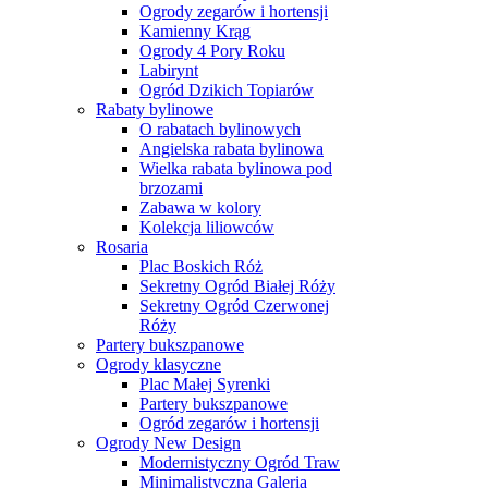
Ogrody zegarów i hortensji
Kamienny Krąg
Ogrody 4 Pory Roku
Labirynt
Ogród Dzikich Topiarów
Rabaty bylinowe
O rabatach bylinowych
Angielska rabata bylinowa
Wielka rabata bylinowa pod
brzozami
Zabawa w kolory
Kolekcja liliowców
Rosaria
Plac Boskich Róż
Sekretny Ogród Białej Róży
Sekretny Ogród Czerwonej
Róży
Partery bukszpanowe
Ogrody klasyczne
Plac Małej Syrenki
Partery bukszpanowe
Ogród zegarów i hortensji
Ogrody New Design
Modernistyczny Ogród Traw
Minimalistyczna Galeria