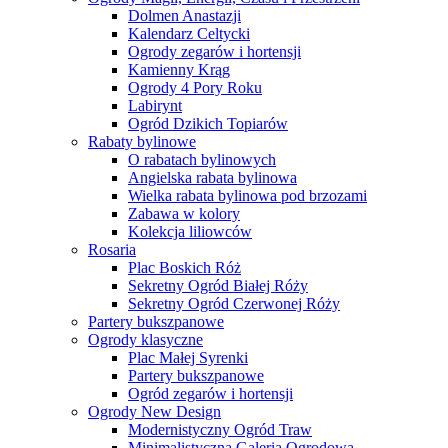
Dolmen Anastazji
Kalendarz Celtycki
Ogrody zegarów i hortensji
Kamienny Krąg
Ogrody 4 Pory Roku
Labirynt
Ogród Dzikich Topiarów
Rabaty bylinowe
O rabatach bylinowych
Angielska rabata bylinowa
Wielka rabata bylinowa pod brzozami
Zabawa w kolory
Kolekcja liliowców
Rosaria
Plac Boskich Róż
Sekretny Ogród Białej Róży
Sekretny Ogród Czerwonej Róży
Partery bukszpanowe
Ogrody klasyczne
Plac Małej Syrenki
Partery bukszpanowe
Ogród zegarów i hortensji
Ogrody New Design
Modernistyczny Ogród Traw
Minimalistyczna Galeria Ogrodowa